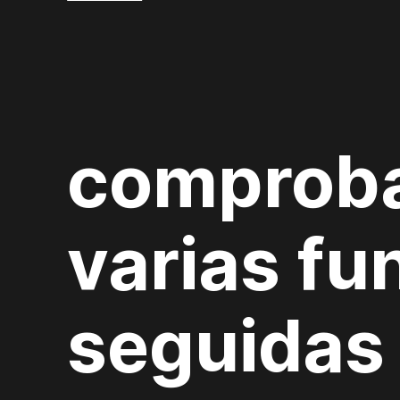
comproba
varias fu
seguidas