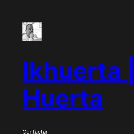
Saltar
al
contenido
Ikhuerta |
Huerta
Contactar