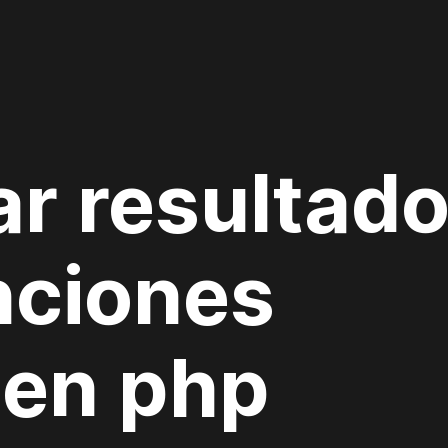
r resultado
nciones
 en php