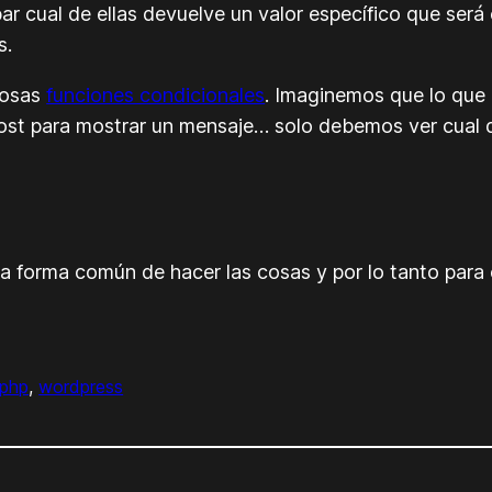
 cual de ellas devuelve un valor específico que será 
s.
mosas
funciones condicionales
. Imaginemos que lo que
post para mostrar un mensaje… solo debemos ver cual 
la forma común de hacer las cosas y por lo tanto par
php
, 
wordpress