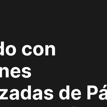
do con
nes
izadas de P