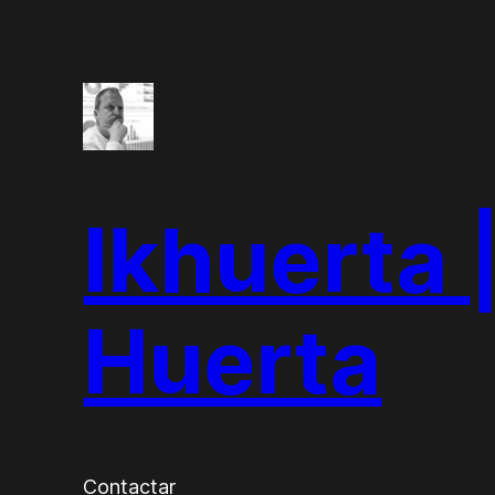
Saltar
al
contenido
Ikhuerta |
Huerta
Contactar